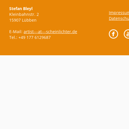
Stefan Bleyl
Impressu
Kleinbahnstr. 2
Datenschu
15907 Lübben
E-Mail:
artist---at---scheinlichter.de
Tel.: +49 177 6129687