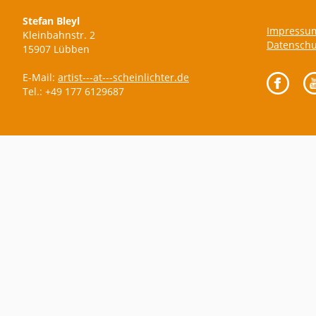
Stefan Bleyl
Impressu
Kleinbahnstr. 2
Datenschu
15907 Lübben
E-Mail:
artist---at---scheinlichter.de
Tel.: +49 177 6129687